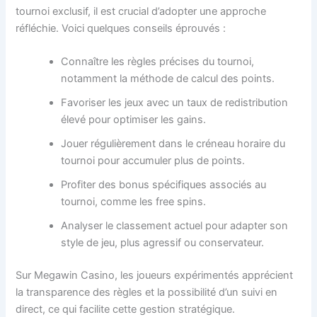
tournoi exclusif, il est crucial d’adopter une approche
réfléchie. Voici quelques conseils éprouvés :
Connaître les règles précises du tournoi,
notamment la méthode de calcul des points.
Favoriser les jeux avec un taux de redistribution
élevé pour optimiser les gains.
Jouer régulièrement dans le créneau horaire du
tournoi pour accumuler plus de points.
Profiter des bonus spécifiques associés au
tournoi, comme les free spins.
Analyser le classement actuel pour adapter son
style de jeu, plus agressif ou conservateur.
Sur Megawin Casino, les joueurs expérimentés apprécient
la transparence des règles et la possibilité d’un suivi en
direct, ce qui facilite cette gestion stratégique.