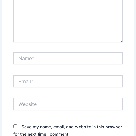
Name*
Email*
Website
Save my name, email, and website in this browser
for the next time I comment.