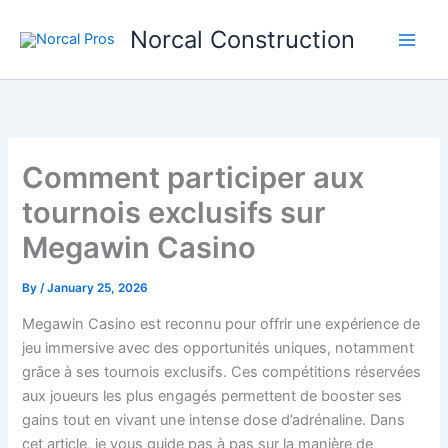
Skip
Norcal Construction
to
content
Comment participer aux
tournois exclusifs sur
Megawin Casino
By
/
January 25, 2026
Megawin Casino est reconnu pour offrir une expérience de
jeu immersive avec des opportunités uniques, notamment
grâce à ses tournois exclusifs. Ces compétitions réservées
aux joueurs les plus engagés permettent de booster ses
gains tout en vivant une intense dose d’adrénaline. Dans
cet article, je vous guide pas à pas sur la manière de