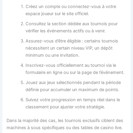
Créez un compte ou connectez-vous à votre
espace joueur sur le site officiel.
Consultez la section dédiée aux tournois pour
vérifier les événements actifs ou à venir.
Assurez-vous d’être éligible : certains tournois
nécessitent un certain niveau VIP, un dépôt
minimum ou une invitation.
Inscrivez-vous officiellement au tournoi via le
formulaire en ligne ou sur la page de l’événement.
Jouez aux jeux sélectionnés pendant la période
définie pour accumuler un maximum de points.
Suivez votre progression en temps réel dans le
classement pour ajuster votre stratégie.
Dans la majorité des cas, les tournois exclusifs ciblent des
machines à sous spécifiques ou des tables de casino live.