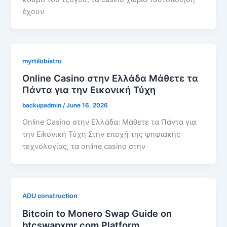
έχουν
myrtilobistro
Online Casino στην Ελλάδα Μάθετε τα
Πάντα για την Εικονική Τύχη
backupadmin
/
June 16, 2026
Online Casino στην Ελλάδα: Μάθετε τα Πάντα για
την Εikονική Τύχη Στην εποχή της ψηφιακής
τεχνολογίας, τα online casino στην
ADU construction
Bitcoin to Monero Swap Guide on
btcswapxmr com Platform