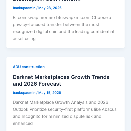
backupadmin
/
May 28, 2026
Bitcoin swap monero btcswapxmr.com Choose a
privacy-focused transfer between the most
recognized digital coin and the leading confidential
asset using
ADU construction
Darknet Marketplaces Growth Trends
and 2026 Forecast
backupadmin
/
May 15, 2026
Darknet Marketplace Growth Analysis and 2026
Outlook Prioritize security-first platforms like Abacus
and Incognito for minimized dispute risk and
enhanced